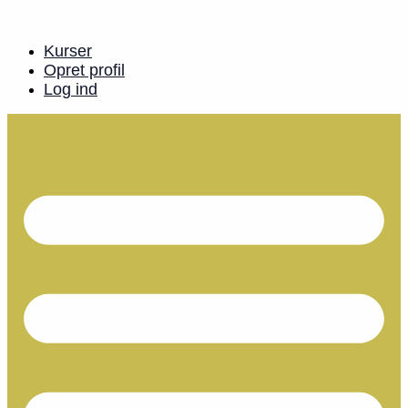
Videre
til
indhold
Kurser
Opret profil
Log ind