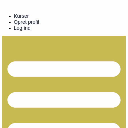
Videre
til
indhold
Kurser
Opret profil
Log ind