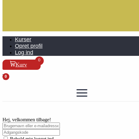
Kurser
Opret profil
Log ind
0
Kurv
0
Hej, velkommen tilbage!
Behold mig logget ind