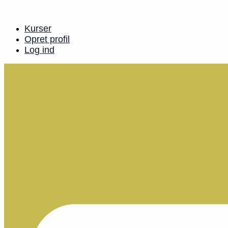
Videre
til
indhold
Kurser
Opret profil
Log ind