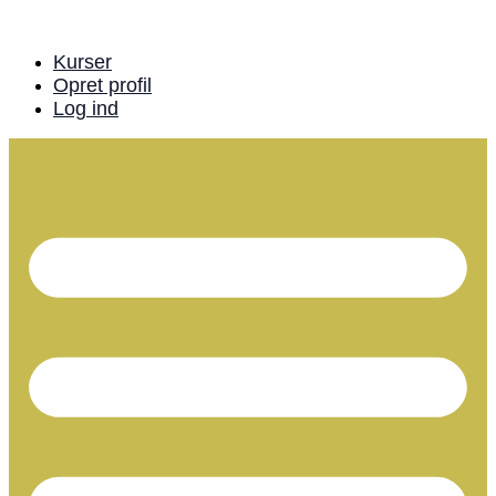
Videre
til
indhold
Kurser
Opret profil
Log ind