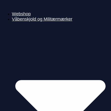
Videre
til
indhold
Webshop
Våbenskjold og Militærmærker