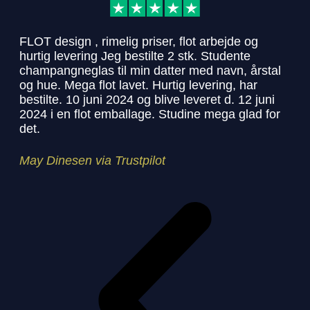
FLOT design , rimelig priser, flot arbejde og
Har
hurtig levering Jeg bestilte 2 stk. Studente
med
champangneglas til min datter med navn, årstal
ros
og hue. Mega flot lavet. Hurtig levering, har
stu
bestilte. 10 juni 2024 og blive leveret d. 12 juni
her
2024 i en flot emballage. Studine mega glad for
det.
Sol
May Dinesen via Trustpilot