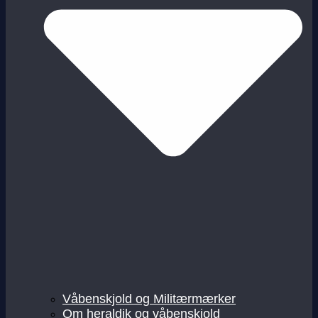
Våbenskjold og Militærmærker
Om heraldik og våbenskjold