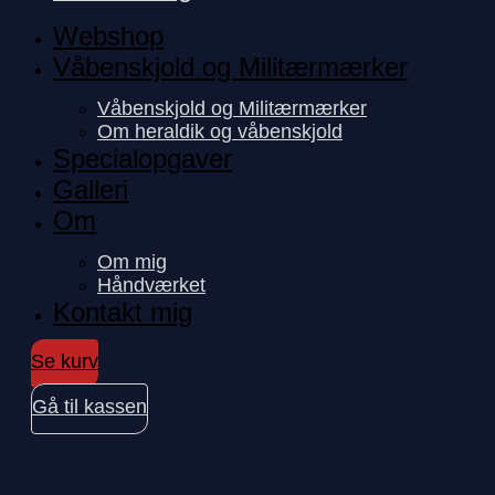
Webshop
Våbenskjold og Militærmærker
Våbenskjold og Militærmærker
Om heraldik og våbenskjold
Specialopgaver
Galleri
Om
Om mig
Håndværket
Kontakt mig
Se kurv
Gå til kassen