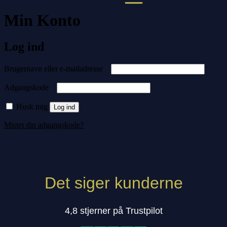
Min Konto
Log ind
Påkrævet
Brugernavn eller e-mailadresse
Påkrævet
Adgangskode
Husk mig
Log ind
Mistet din adgangskode?
Det siger kunderne
4,8 stjerner på Trustpilot