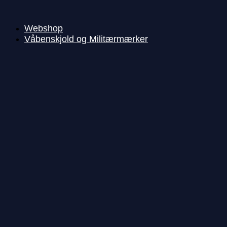
Videre
til
indhold
Webshop
Våbenskjold og Militærmærker