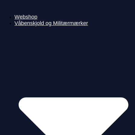
Videre
til
indhold
Webshop
Våbenskjold og Militærmærker