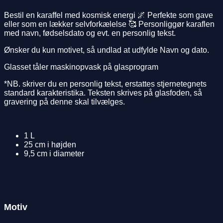
Bestil en karaffel med kosmisk energi 🌌 Perfekte som gave
eller som en lækker selvforkælelse 🥰 Personliggør karaflen
med navn, fødselsdato og evt. en personlig tekst.
Ønsker du kun motivet, så undlad at udfylde Navn og dato.
Glasset tåler maskinopvask på glasprogram
*NB. skriver du en personlig tekst, erstattes stjernetegnets
standard karakteristika. Teksten skrives på glasfoden, så
gravering på denne skal tilvælges.
1 L
25 cm i højden
9,5 cm i diameter
Motiv