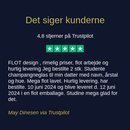
Det siger kunderne
4,8 stjerner på Trustpilot
FLOT design , rimelig priser, flot arbejde og
Har
hurtig levering Jeg bestilte 2 stk. Studente
med
champangneglas til min datter med navn, årstal
ros
og hue. Mega flot lavet. Hurtig levering, har
stu
bestilte. 10 juni 2024 og blive leveret d. 12 juni
her
2024 i en flot emballage. Studine mega glad for
det.
Sol
May Dinesen via Trustpilot